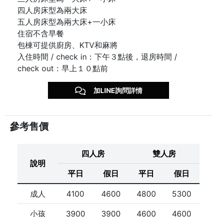
四人房床型為兩大床
五人房床型為兩大床+一小床
住宿不含早餐
包棟可提供廚房、KTV和麻將
入住時間 / check in：下午３點後，退房時間 /
check out：早上１０點前
加LINE詢問詳情
參考售價
四人房
雙人房
說明
平日
假日
平日
假日
成人
4100
4600
4800
5300
小孩
3900
3900
4600
4600