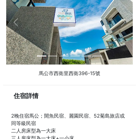
Previous
Next
馬公市西衛里西衛396-15號
住宿詳情
2晚住宿馬公；閒魚民宿、麗園民宿、52菊島旅店或
同等級民宿
二人房床型為一大床
三人房床型為一大床+一小床