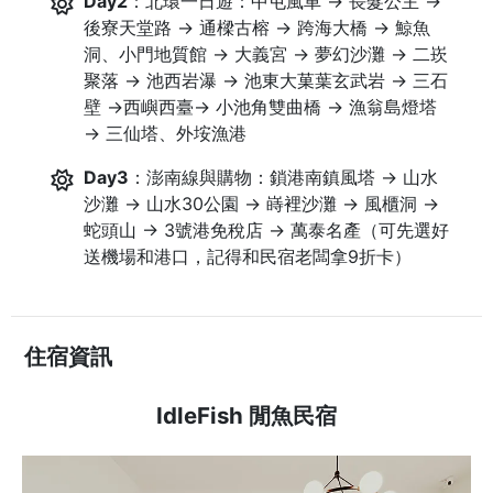
Day2
：北環一日遊：中屯風車 → 長髮公主 →
後寮天堂路 → 通樑古榕 → 跨海大橋 → 鯨魚
洞、小門地質館 → 大義宮 → 夢幻沙灘 → 二崁
聚落 → 池西岩瀑 → 池東大菓葉玄武岩 → 三石
壁 →西嶼西臺→ 小池角雙曲橋 → 漁翁島燈塔
→ 三仙塔、外垵漁港
Day3
：澎南線與購物：鎖港南鎮風塔 → 山水
沙灘 → 山水30公園 → 嵵裡沙灘 → 風櫃洞 →
蛇頭山 → 3號港免稅店 → 萬泰名產（可先選好
送機場和港口，記得和民宿老闆拿9折卡）
住宿資訊
IdleFish 閒魚民宿