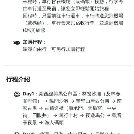
來程時，車行會在機場（或碼頭）接您，行李將
由車行送至民宿，讓您立即輕鬆開始旅程
回程時，只需前往車行還車，車行將送您到機場
（或碼頭）。車行會來民宿收行李，並送到機場
(碼頭)給您
加購行程
：
澎湖自由行，可另行加購行程
行程介紹
Day1
：湖西線與馬公市區：林投沙灘（及林春
咖啡館） → 隘門沙灘 → 奎壁山摩西分海 → 南
寮古厝 → 古蹟巡禮（順承門、天后宮、中央
街、四眼井） → 篤行十村 → 夜遊馬公 → 觀音
亭夜景 → 漁人碼頭