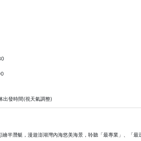
30
00
体出發時間(視天氣調整)
彩繪半潛艇，漫遊澎湖灣內海悠美海景，聆聽「最專業」、「最