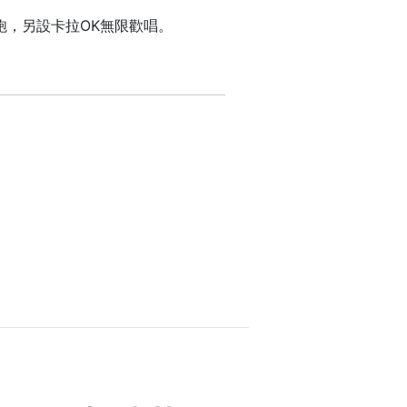
，另設卡拉OK無限歡唱。