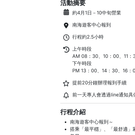
活動摘要
約4月1日－10中旬營業
南海遊客中心報到
行程約2.5小時
上午時段
AM 08：30、10：00、11：
下午時段
PM 13：00、14：30、16：
提前20分鐘辦理報到手續
前一天專人會透過line通知具
行程介紹
南海遊客中心報到～
搭乘「最平穩」、「最舒適」