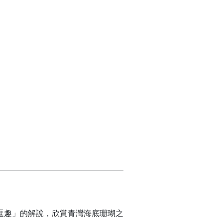
逗趣」的解說，欣賞青灣海底珊瑚之