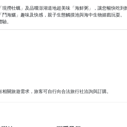
「現撈牡蠣」及品嚐澎湖道地超美味「海鮮粥」，讓您暢快吃到飽
「鬥海鱺」趣味及快感，親子生態觸摸池與海中生物嬉戲玩耍。
體驗。
有相關旅遊需求，旅客可自行向合法旅行社洽詢與訂購。