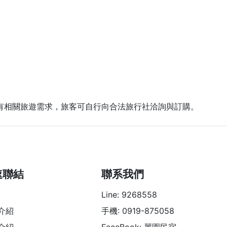
有相關旅遊需求，旅客可自行向合法旅行社洽詢與訂購。
速聯結
聯系我們
Line: 9268558
介紹
手機: 0919-875058
介紹
FaceBook: 麗園民宿