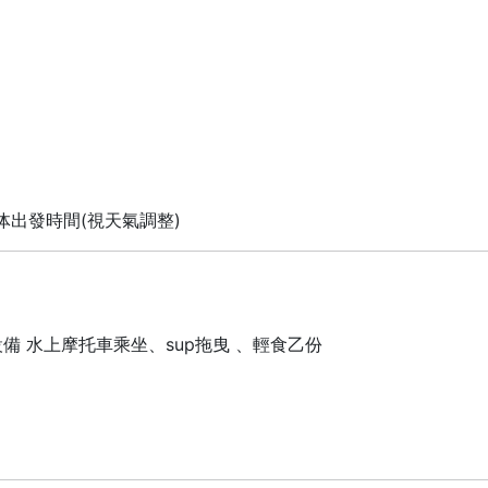
体出發時間(視天氣調整)
備 水上摩托車乘坐、sup拖曳 、輕食乙份