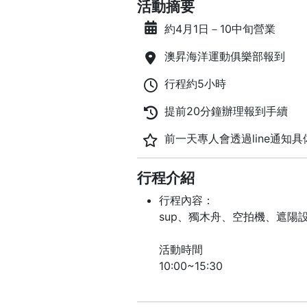
活動摘要
約4月1日－10中旬營業
澳昇海洋運動俱樂部報到
行程約5小時
提前20分鐘辦理報到手續
前一天專人會透過line通知具
行程介紹
行程內容：
sup、獨木舟、空拍機、遮陽設
活動時間
10:00~15:30