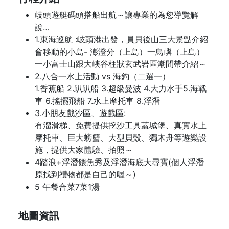
歧頭遊艇碼頭搭船出航～讓專業的為您導覽解
說…
1.東海巡航 :岐頭港出發，員貝後山三大景點介紹
會移動的小島- 澎澄分（上島）一鳥嶼（上島）
一小富士山跟大峽谷柱狀玄武岩區潮間帶介紹～
2.八合一水上活動 vs 海釣（二選一）
1.香蕉船 2.趴趴船 3.超級曼波 4.大力水手5.海戰
車 6.搖擺飛船 7.水上摩托車 8.浮潛
3.小朋友戲沙區、遊戲區:
有溜滑梯、免費提供挖沙工具蓋城堡、真實水上
摩托車、巨大螃蟹、大型貝殼、獨木舟等遊樂設
施，提供大家體驗、拍照～
4踏浪+浮潛餵魚秀及浮潛海底大尋寶(個人浮潛
原找到禮物都是自己的喔～)
5 午餐合菜7菜1湯
地圖資訊