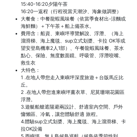
15:40-16:20夕陽午茶
16:20一返程（行程視當天潮汐、海象做調整）
大餐食：中餐龍蝦風味餐（依當季食材出-涼麵或
海鮮麵）＋下午茶＋船上備茶水。
費用含：船資、東嶼坪導覽解說、浮潛、（海上
溜滑梯、海上魔毯、sup立式划槳、卡拉 OK等或
望安登島機車2人1部）、午餐龍蝦風味餐、茶水
點心、保險、無度數面鏡、呼吸管、浮潛咬嘴、
救生衣
大特色：
1 .在地人帶您走入東嶼坪深度旅遊＋台版馬丘比
丘。
2 .在地人帶您進東嶼坪薰衣草、尼莫珊瑚花園區
浮潛。
3.遊艇船艙遮陽避兩設計、舒適室內空間、戶外
慵懶區、冷氣，讓您體驗舒適 旅程。
4.體驗sup立式划槳、海上魔毯、海上溜滑梯、卡
拉OK設備
5.西嶼坪、無人島候鳥巡航（候鳥依季節性到