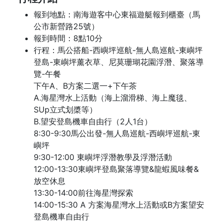
報到地點：南海遊客中心東福遊艇報到櫃臺（馬
公市新營路25號）
報到時間：8點10分
行程：馬公搭船-西嶼坪巡航-無人島巡航-東嶼坪
登島-東嶼坪薰衣草、尼莫珊瑚花園浮潛、聚落導
覽-午餐
下午A、B方案二選一+下午茶
A.海星灣水上活動（海上溜滑梯、海上魔毯、
SUp立式划槳等）
B.望安登島機車自由行（2人1台）
8:30-9:30馬公出發-無人島巡航-西嶼坪巡航-東
嶼坪
9:30-12:00 東嶼坪浮潛教學及浮潛活動
12:00-13:30東嶼坪登島聚落導覽&龍蝦風味餐&
放空休息
13:30-14:00前往海星灣探索
14:00-15:30 A 方案海星灣水上活動或B方案望安
登島機車自由行